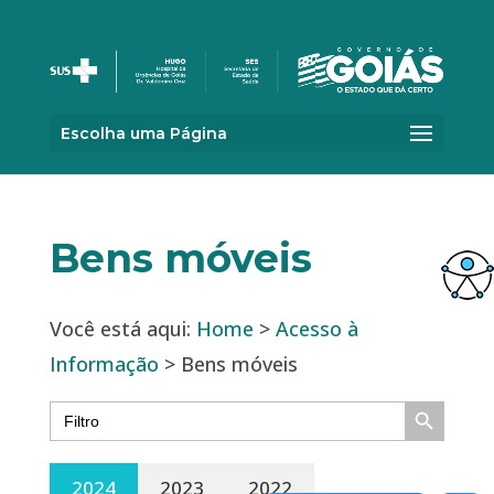
Escolha uma Página
Bens móveis
Você está aqui:
Home
>
Acesso à
Informação
> Bens móveis
Search Button
Search
for:
2024
2023
2022