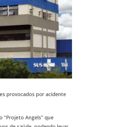
ões provocados por acidente
 o “Projeto Angels” que
vos de saúde, podendo levar