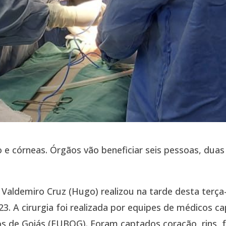
 e córneas. Órgãos vão beneficiar seis pessoas, duas
 Valdemiro Cruz (Hugo) realizou na tarde desta terça-
3. A cirurgia foi realizada por equipes de médicos ca
s de Goiás (FUBOG). Foram captados coração, rins, 